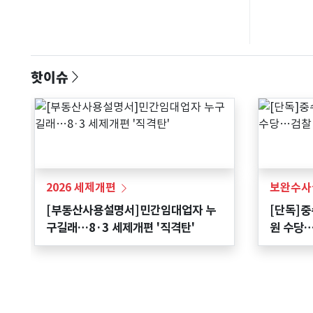
핫이슈
2026 세제개편
보완수사
[부동산사용설명서]민간임대업자 누
[단독]중
구길래…8·3 세제개편 '직격탄'
원 수당