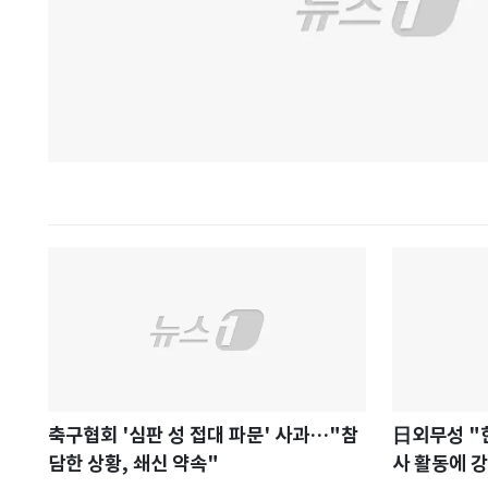
국힘 "
재검토 지
李대통
'정책 홍보
축구협회 '심판 성 접대 파문' 사과…"참
日외무성 "
담한 상황, 쇄신 약속"
사 활동에 강