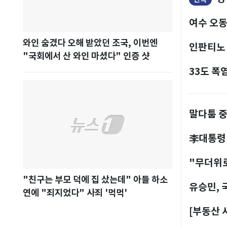
여수 오동
와인 숨겼다 오해 받았던 조국, 이번엔
인판티노 
"국회에서 산 와인 마셨다" 인증 샷
33도 폭
말다툼 중
李대통령 
"무더위로
"친구는 부모 덕에 집 샀는데" 아들 하소
유승민, 
연에 "죄지었다" 사죄 '먹먹'
[부동산 