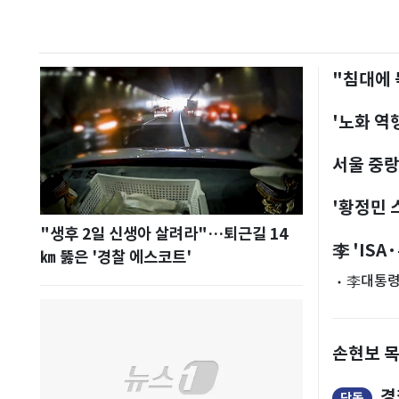
"침대에 
'노화 역
서울 중랑
'황정민 
"생후 2일 신생아 살려라"…퇴근길 14
기록적
李 'IS
㎞ 뚫은 '경찰 에스코트'
李대통령 
손현보 
경
단독