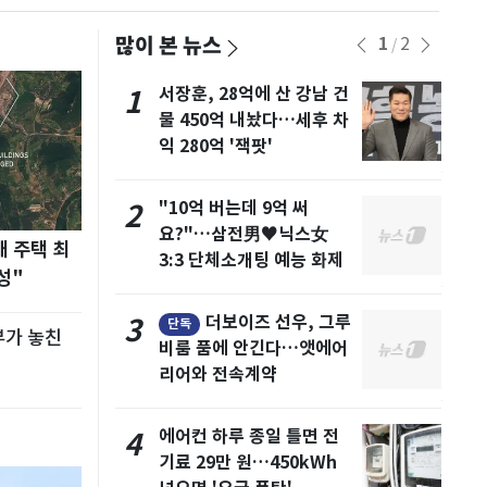
많이 본 뉴스
1
2
/
속…
서장훈, 28억에 산 강남 건
1
6
]
물 450억 내놨다…세후 차
익 280억 '잭팟'
찰수
7
"10억 버는데 9억 써
2
법무
요?"…삼전男♥닉스女
대 주택 최
3:3 단체소개팅 예능 화제
성"
탈의
8
더보이즈 선우, 그루
3
단독
부가 놓친
…경
비룸 품에 안긴다…앳에어
리어와 전속계약
 교
9
에어컨 하루 종일 틀면 전
4
…6
기료 29만 원…450kWh