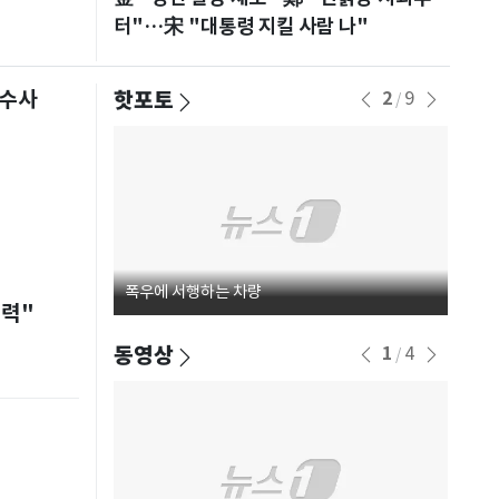
터"…宋 "대통령 지킬 사람 나"
핫포토
 수사
2
9
/
 경포
폭우에 서행하는 차량
서울시
능력"
동영상
1
4
/