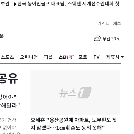
한국 농아인골프 대표팀, 스웨덴 세계선수권대회 첫 출전
"침대
제주
30
℃
커넥트
제보
|
서울
34
℃
문
부산
33
℃
대구
32
℃
스포츠
오피니언
피플
포토
TV
제휴사
인천
36
℃
광주
34
℃
 공유
대전
36
℃
울산
32
℃
 없어야"
말해달라"
강릉
21
℃
제주
30
℃
오세훈 "용산공원에 아파트, 노무현도 짓
국가 정책
지 말랬다…1㎝ 훼손도 동의 못해"
코 없어야
서울
34
℃