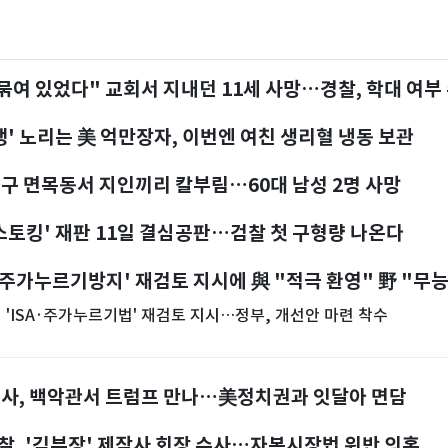
묶여 있었다" 교회서 지내던 11세 사망…경찰, 학대 여부
행' 노리는 美 억만장자, 이번엔 여친 생리혈 냉동 보관
구 면목동서 지인끼리 칼부림…60대 남성 2명 사망
스토킹' 재판 11일 결심공판…검찰 첫 구형량 나온다
 폭염에 40도 넘어선 온도계
튜브 대신 우산…주말 폭우 덮친
A·주가누르기방지' 재검토 지시에 與 "적극 환영" 野 "무
'ISA·주가누르기법' 재검토 지시…정부, 개선안 마련 착수
목사, 백악관서 트럼프 만나…美정치권과 잇달아 면담
찰, '김부장' 제작사 회장 수사…자본시장법 위반 의혹