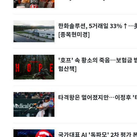
한화솔루션, 5거래일 33%↑…美
[종목현미경]
'호프' 속 황소의 죽음…보험금 받
험산책]
타격왕은 멀어졌지만…이정후 '타
국가대표 AI '독파모' 2차 평가