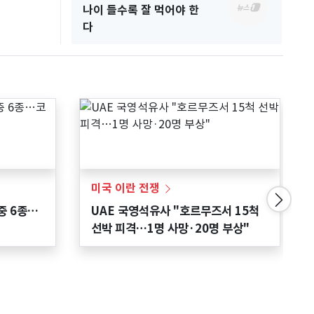
키
나이 들수록 잘 먹어야 한
북한의 
다
미국 이란 전쟁
중 6종…
UAE 국영석유사 "호르무즈서 15척
선박 피격…1명 사망·20명 부상"