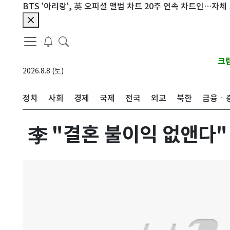
TS '아리랑', 英 오피셜 앨범 차트 20주 연속 차트인…자체 최장기
크
2026.8.8 (토)
정치
사회
경제
국제
전국
외교
북한
금융ㆍ
李 "결혼 불이익 없앤다"