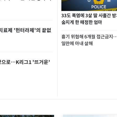
"난 20년 병수발했는데…'
재, 유산 절반 가져가나"
33도 폭염에 3살 딸 사흘간
응급실 난동범, 10년 수련
숨지게 한 매정한 엄마
제압한 간호사 화제[영상]
 치료제 '헌터라제'의 끝없
흉기 위협해 6개월 접근금지
"단둘만 있는 밀폐된 공간
일만에 아내 살해
로녀는 두가지에 집착했다"
서장훈, 28억에 산 강남 건물
전장으로…K리그1 '뜨거운'
다…세후 차익 280억 '잭팟'