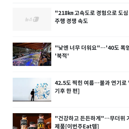
"218㎞ 고속도로 경험으로 도심
주행 경쟁 속도
"낮엔 너무 더워요"…'40도 폭
'북적'
42.5도 찍힌 여름…불과 연기로
기후 한 편]
"건강하고 든든하게"…무더위 기력
제품[이번주Eat템]