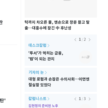
란
랙핑크 10주년
턱까지 차오른 물, 맨손으로 창문 뜯고 탈
어린이
출…대홍수에 잠긴 中 후난성
족의 
1
2
/
데스크칼럼
팀장칼럼
래소만
'투서'가 먹히는 금융,
한때 1위
'법'이 되는 관치
유독 아
기자의 눈
대형 로펌과 손잡은 수의사회…이면엔
절실함 있었다
칼럼니스트
1
3
/
탄'
김현정의 준비된 노후
정창현의 