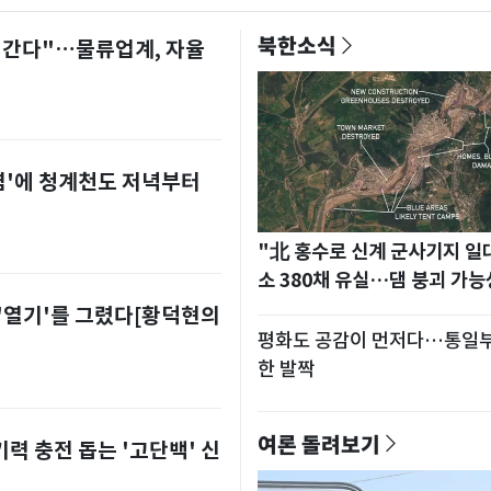
북한소식
 간다"…물류업계, 자율
낮 최고 37도 폭염 계
6
전국 곳곳 비 [오늘날씨
염'에 청계천도 저녁부터
중수청 가는 검
7
단독
사관 경력 합산 추진…
"北 홍수로 신계 군사기지 일
사·집행관 '혜택' 유지
소 380채 유실…댐 붕괴 가능
 '열기'를 그렸다[황덕현의
"캐리비안 베이 여자 
8
평화도 공감이 먼저다…통일
실에 남자가 있어요"
한 발짝
찰 수사
전남광주 화정역 인근서
9
여론 돌려보기
 충전 돕는 '고단백' 신
통사고로 40대 심정지
명 부상