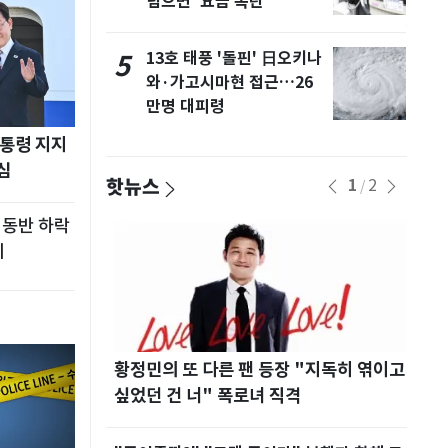
넘으면 '요금 폭탄'
 제
10
13호 태풍 '돌핀' 日오키나
5
본시
와·가고시마현 접근…26
만명 대피령
통령 지지
심
핫뉴스
1
2
/
 동반 하락
치
는데" 아들 하소
황정민의 또 다른 팬 등장 "지독히 엮이고
"친
먹'
싶었던 건 너" 폭로녀 직격
연에