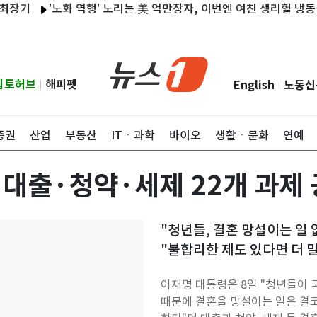
'노화 역행' 노리는 美 억만장자, 이번엔 여친 생리혈 냉동 보관
립토허브
해피펫
English
노동신
|
|
증권
산업
부동산
ITㆍ과학
바이오
생활ㆍ문화
연예
 대출·청약·세제 22개 과제
"청년들, 결혼 망설이는 일
"불합리한 제도 있다면 더 
이재명 대통령은 8일 "청년들이 
때문에 결혼을 망설이는 일은 결