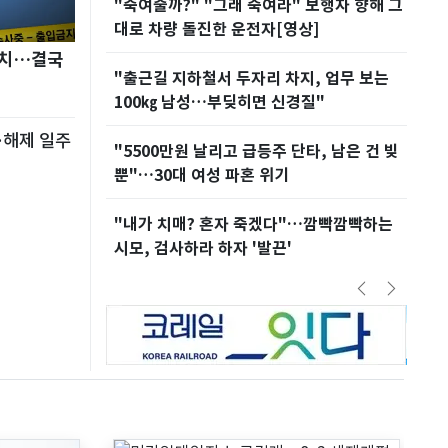
배다른 형제' 존
"죽여줄까?" "그래 죽여라" 보행자 향해 그
"난
대로 차량 돌진한 운전자[영상]
재,
 방치…결국
 주짓수로 단숨에
"출근길 지하철서 두자리 차지, 업무 보는
응급
100㎏ 남성…부딪히면 신경질"
제압
…해제 일주
과 술…황정민 폭
"5500만원 날리고 급등주 단타, 남은 건 빚
"단
뿐"…30대 여성 파혼 위기
로녀
 450억 내놨
"내가 치매? 혼자 죽겠다"…깜빡깜빡하는
서장훈
시모, 검사하라 하자 '발끈'
다…세