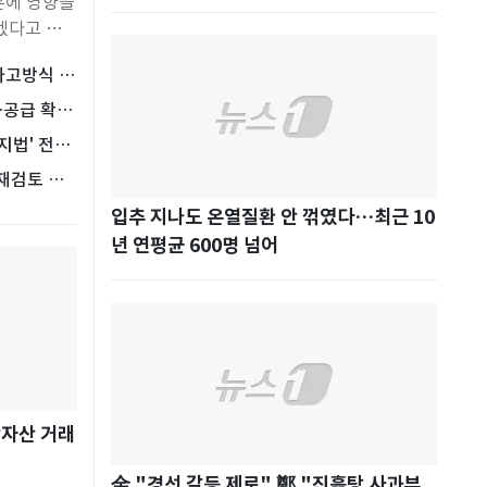
혼에 영향을
부산
33
겠다고 밝
℃
(X·구 트
대구
32
℃
사고방식 매
국힘 "李대통령, ISA 개편 등 세제개편안
李대통령 
망찬 새출발
재검토 지시…비겁한 책임 회피"
달리지 말고 
다하겠다"며
인천
36
…공급 확대
李대통령 X 운용 변화…정치 공방 멈추고
李대통령,
℃
으로 인해
'정책 홍보' 집중
·착공 속도
지법' 전면
李대통령, 
광주
34
℃
밀히 조사
재검토 지시
 재검토 지
李대통령 
 형성에 직
대전
36
℃
시…정부, 
우선 제안됐
입추 지나도 온열질환 안 꺾였다…최근 10
울산
32
℃
 부분이 있
년 연평균 600명 넘어
정하고 실질
강릉
21
℃
 꼼꼼히 살
리하다 생각
제주
30
℃
씀해 주시
상자산 거래
金 "경선 갈등 제로" 鄭 "진흙탕 사과부