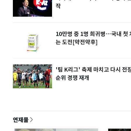
작
10만명 중 1명 희귀병…국내 첫
는 도전[약전약후]
'팀 K리그' 축제 마치고 다시 
순위 경쟁 재개
연재물