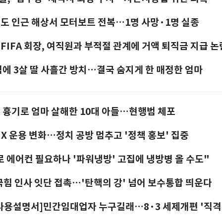
도 인근 해상서 모터보트 전복…1명 사망·1명 실종
FIFA 회장, 여직원과 부적절 관계에 거액 퇴직금 지급 논
골프채로 YG 출입문 쾅!...블
행사 팬들 분노 이유는
염에 3살 딸 사흘간 방치…결국 숨지게 한 매정한 엄마
팀장칼럼
한때 1위 韓 코인 거
 흉기로 엄마 살해한 10대 아들…현행범 체포
유독 아프다
X 운용 변화…정치 공방 멈추고 '정책 홍보' 집중
 에어컨 필요하나 '파워냉방' 고집에 냉방병 올 수도"
국힘 인사 잇단 접촉…'탄핵의 강' 넘어 보수통합 띄운다
사용설명서]민간임대업자 누구길래…8·3 세제개편 '직격
이근면의 품격 몽상