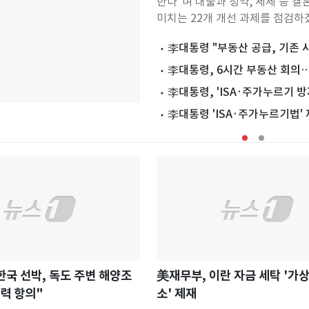
한다"며 대출과 청약, 세제 등 결
미치는 22개 개선 과제를 점검하
혔다.이 대통령은 이날 자신의 엑스
李대통령, ISA 개편 등 세제개편안
李대통령 "부동산 공급, 기존 
위터)에 "결혼이 부담이 아닌 희
시…비겁한 책임 회피"
달리지 말고 과감히 실천"
이 될 수 있도록 정부의 책임을 
령 X 운용 변화…정치 공방 멈추고
李대통령, 6시간 부동산 회의
이같이 말했다.이 대통령은 결혼
' 집중
·착공 속도 빨라진다
李대통령, 'ISA·주가누르기 방
겪을 수 있는 제도상 불이익을 면
재검토 지시
李대통령 'ISA·주가누르기법'
해 보고할 것을 지시한 결과, 자산
시…정부, 개선안 마련 착수
접 영향을 미치는 22개 과제가 
다고 밝혔다.이어 "개선이 필요한
는지, 또 그 방안이 모두에게 공
적인 도움이 될 수 있을지 하나씩
펴보려 한다"며 "이외에도 불합
하는 제도가 있을 경우 편하게 말
면 좋겠다"고 말했다.우선 정책
한국 선박, 독도 주변 해양조
美재무부, 이란 자금 세탁 '가
력 항의"
소' 제재