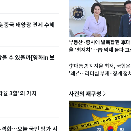
경찰, '김부장'
10
단독
작사 회장 수사…자
 중국 태양광 견제 수혜
장법 위반 의혹
부동산·증시에 발목잡힌 李대
율 '최저치'…靑 악재 돌파 고
을 수 있을까[영화in 보
李대통령 지지율 최저, 국힘은
'왜?'…리더십 부재·징계 정
사건의 재구성
율 3할'의 가치
"친구는 부모 덕에 집 샀
연에 "죄지었다" 사죄 '먹
 본격화…오늘 국민 평가 시